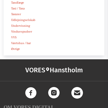
Tandlæge
Taxi / Taxa
Tømrer
Udlejningselskab
Undervisning
Vinduespudser
VVS
Værtshus / bar
Øvrige
VORES
Hanstholm
OM VORES DIGITAL