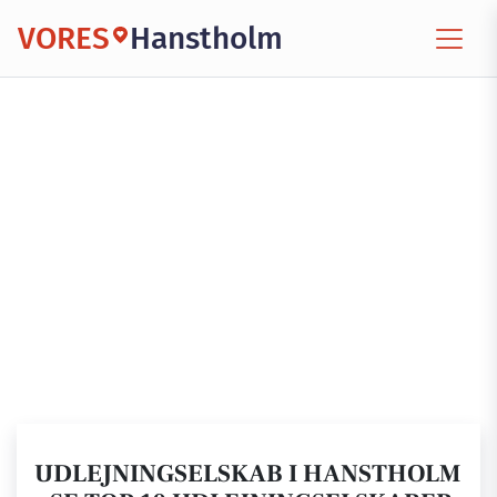
VORES
Hanstholm
UDLEJNINGSELSKAB I HANSTHOLM