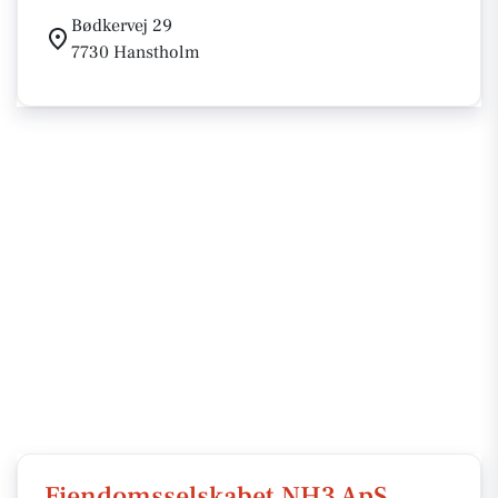
Bødkervej 29
7730 Hanstholm
Ejendomsselskabet NH3 ApS