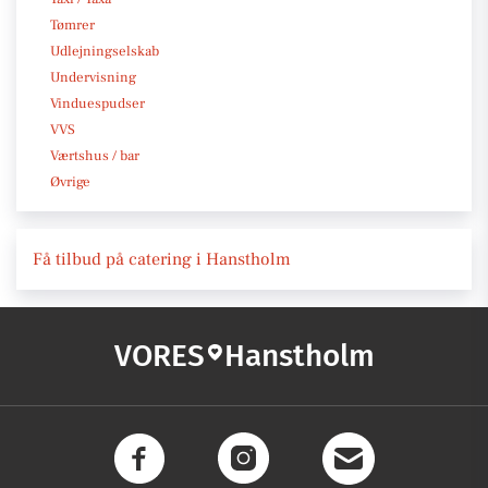
Tømrer
Udlejningselskab
Undervisning
Vinduespudser
VVS
Værtshus / bar
Øvrige
Få tilbud på catering i Hanstholm
VORES
Hanstholm