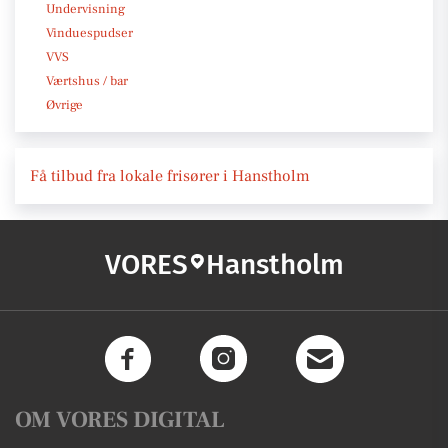
Undervisning
Vinduespudser
VVS
Værtshus / bar
Øvrige
Få tilbud fra lokale frisører i Hanstholm
VORES
Hanstholm
OM VORES DIGITAL