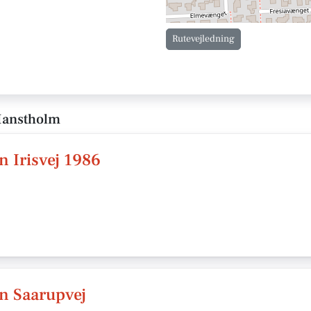
Rutevejledning
 Hanstholm
 Irisvej 1986
n Saarupvej