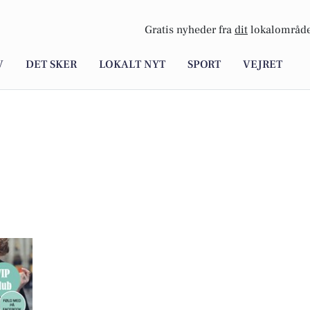
Gratis nyheder fra
dit
lokalområde
V
DET SKER
LOKALT NYT
SPORT
VEJRET