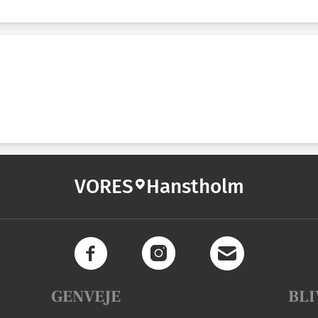
VORES
Hanstholm
GENVEJE
BLI