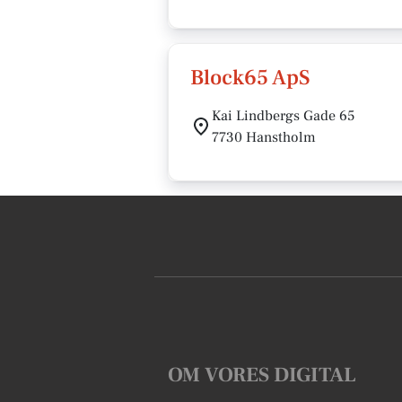
Block65 ApS
Kai Lindbergs Gade 65
7730 Hanstholm
OM VORES DIGITAL