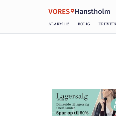
VORES
Hanstholm
ALARM112
BOLIG
ERHVER