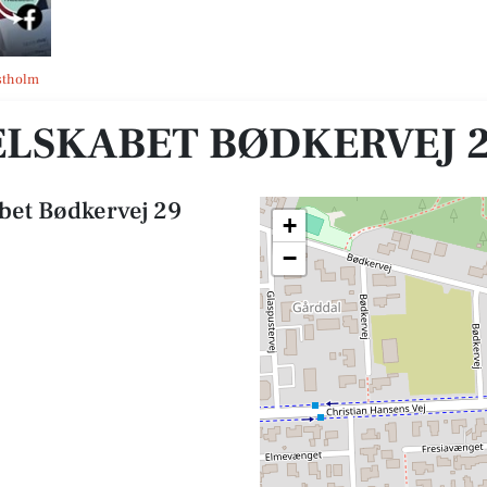
S
stholm
LSKABET BØDKERVEJ 2
bet Bødkervej 29
+
−