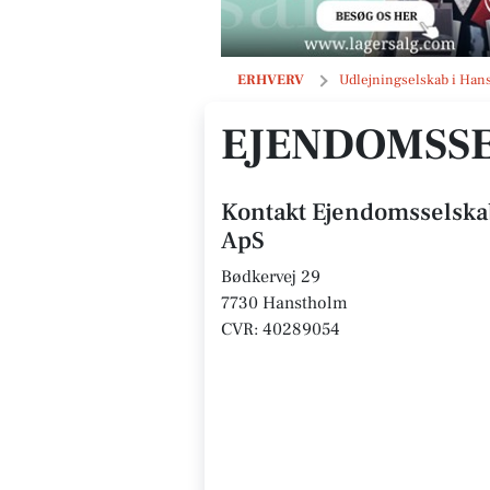
Ejendomsselskabet Bødkervej 29 Ap
ERHVERV
Udlejningselskab i Han
EJENDOMSSE
Kontakt Ejendomsselska
ApS
Bødkervej 29
7730 Hanstholm
CVR: 40289054