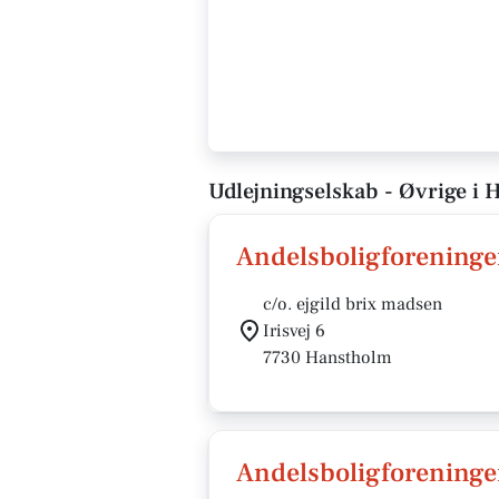
Udlejningselskab - Øvrige i
Andelsboligforeningen
c/o. ejgild brix madsen
Irisvej 6
7730 Hanstholm
Andelsboligforeninge