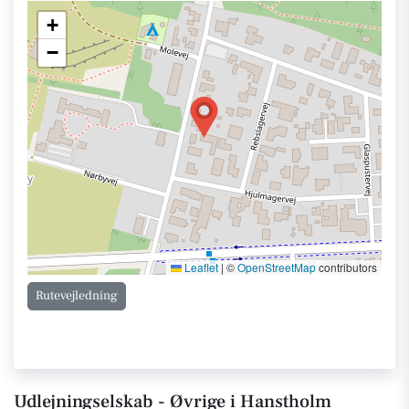
+
−
Leaflet
|
©
OpenStreetMap
contributors
Rutevejledning
Udlejningselskab - Øvrige i Hanstholm