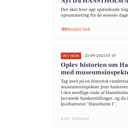
Nyt fra HANSTHOLM 
Der sker hver uge spændende ting 
opsummering fra de seneste dag
Kopiér link
25-09-2025 07:10
DET SKER
Oplev historien om Ha
med museumsinspektø
Tag med på en historisk vandretur
museumsinspektør Jens Andersen i
i den nordlige ende af Hanstholm
bevarede bunkerstillinger, og du f
kystbatteriet "Hanstholm I".
Kilde: Kultunaut