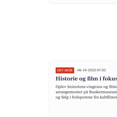
06-10-2025 07:05
DET SKER
Historie og film i f
Oplev historiens vingesus og fi
arrangementer på Bunkermuseum H
og følg i fodsporene fra kultfilm