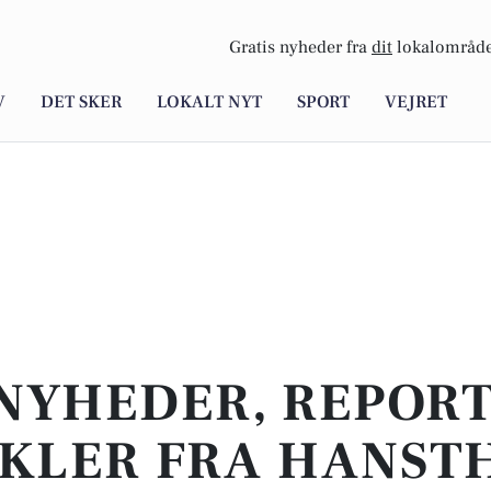
Gratis nyheder fra
dit
lokalområde
V
DET SKER
LOKALT NYT
SPORT
VEJRET
NYHEDER, REPOR
IKLER FRA HANST