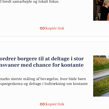
d bredt samarbejde og lokalt fokus.
Kopiér link
rer borgere til at deltage i stor
nsvaner med chance for kontante
arks største måling af bevægelse, hvor både børn
på spørgeskema og deltage i lodtrækning om kontante
Kopiér link