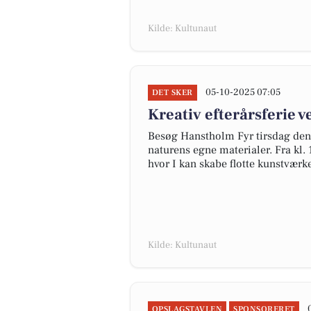
Kilde: Kultunaut
05-10-2025 07:05
DET SKER
Kreativ efterårsferie 
Besøg Hanstholm Fyr tirsdag den 
naturens egne materialer. Fra kl. 1
hvor I kan skabe flotte kunstværk
Kilde: Kultunaut
OPSLAGSTAVLEN
SPONSORERET