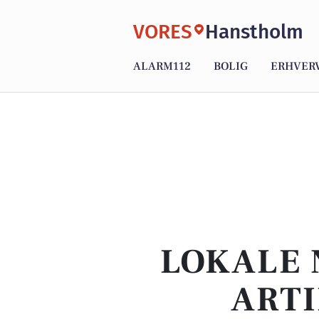
VORES
Hanstholm
ALARM112
BOLIG
ERHVER
LOKALE 
ART