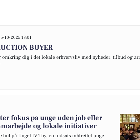
15-10-2025 18:01
AUCTION BUYER
omkring dig i det lokale erhvervsliv med nyheder, tilbud og arr
e
r fokus på unge uden job eller
arbejde og lokale initiativer
 hul på UngeLIV Thy, en indsats målrettet unge