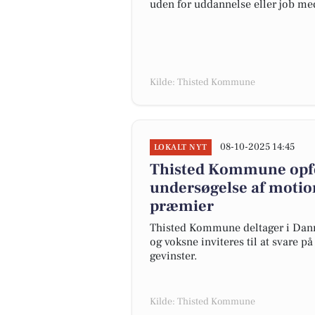
uden for uddannelse eller job me
Kilde: Thisted Kommune
08-10-2025 14:45
LOKALT NYT
Thisted Kommune opford
undersøgelse af motio
præmier
Thisted Kommune deltager i Danm
og voksne inviteres til at svare 
gevinster.
Kilde: Thisted Kommune