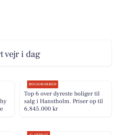
 vejr i dag
BOLIGMARKED
Top 6 over dyreste boliger til
Thy
salg i Hanstholm. Priser op til
de
6.845.000 kr
ALARM112