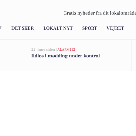
Gratis nyheder fra
dit
lokalområde
V
DET SKER
LOKALT NYT
SPORT
VEJRET
22 timer siden |
ALARM112
Ildløs i mødding under kontrol