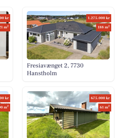
00 kr
1.275.000 kr
2
2
21 m
188 m
Fresiavænget 2, 7730
Hanstholm
00 kr
675.000 kr
2
2
00 m
61 m