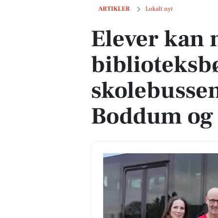
Elever kan nu læse biblioteksbøger 
ARTIKLER
Lokalt nyt
Elever kan 
biblioteksb
skolebusse
Boddum og 