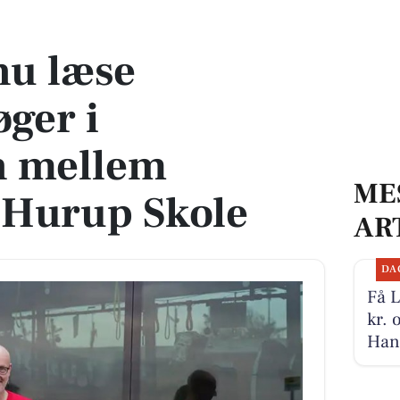
i skolebussen mellem Boddum og Hurup Skole
nu læse
øger i
n mellem
ME
Hurup Skole
AR
DA
Få L
kr. 
Han