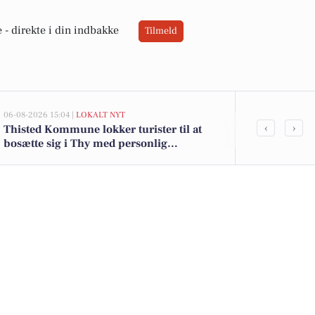
 -
direkte i din indbakke
Tilmeld
06-08-2026 15:04 |
LOKALT NYT
05-08-2026 13:02
‹
›
Thisted Kommune lokker turister til at
Top 6 over dy
bosætte sig i Thy med personlig
Hanstholm. P
tilflytterguide