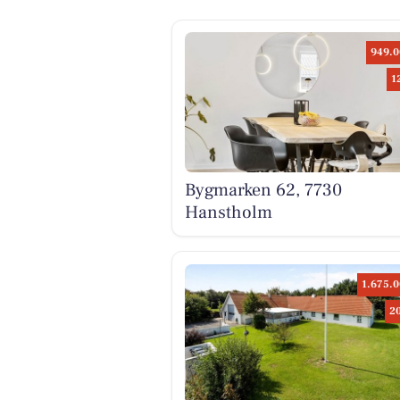
949.0
1
Bygmarken 62, 7730
Hanstholm
1.675.0
2