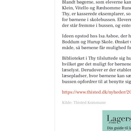
Blandt bøgerne, som eleverne kan 
Klein, Vitello og Rædsomme Rune. 
Thy, er kasserede eksemplarer, som 
for børnene i skolebussen. Elevern
der står fremme i bussen, og ente
Ideen opstod hos Isa Asboe, der 
Boddum og Hurup Skole. Ønsket va
måde, så børnene får mulighed for
Biblioteket i Thy tilsluttede sig 
hvilket gør det muligt for børnen
læselyst. Derudover er der etable
læsepladser, hvor børnene kan sætt
bussen opfordrer til at benytte si
https://www.thisted.dk/nyheder/
Kilde: Thisted Kommune