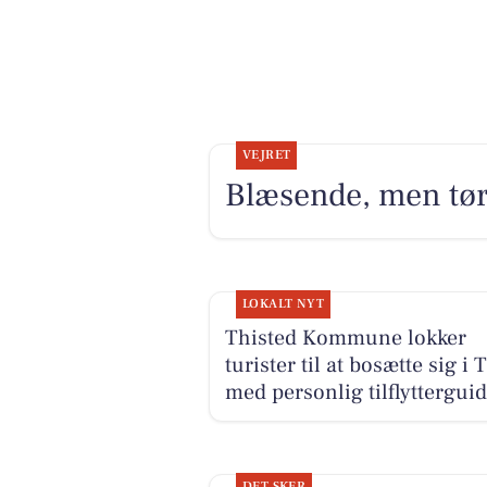
VEJRET
Blæsende, men tørt
LOKALT NYT
Thisted Kommune lokker
turister til at bosætte sig i 
med personlig tilflyttergui
DET SKER