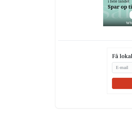
Få loka
Email