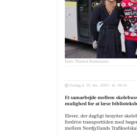
Foto: Thisted Kommune
.
Fredag d. 19. dec. 2025 - kl. 09:16
Et samarbejde mellem skolebuss
mulighed for at læse biblioteksb
Elever, der dagligt benytter sk
fordrive transporttiden med bøger.
mellem Nordjyllands Trafikselska