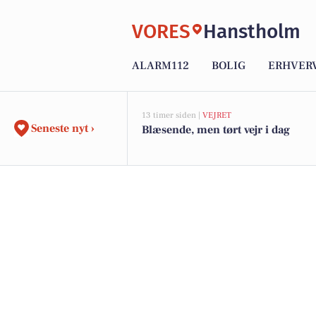
VORES
Hanstholm
ALARM112
BOLIG
ERHVER
13 timer siden |
VEJRET
Seneste nyt ›
Blæsende, men tørt vejr i dag