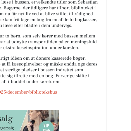
læse i bussen, er velkendte titler som Sebastian
Bøgerne, der tidligere har tilhørt biblioteket i
nu får nyt liv ved at blive stillet til rådighed
e kan frit tage en bog fra en af de to bogkasser,
n læse eller bladre i dem undervejs.
har to børn, som selv kører med bussen mellem
r at udnytte transporttiden på en meningsfuld
 ekstra læseinspiration under kørslen.
hurtigt idéen om at donere kasserede bøger,
e at få læseoplevelser og måske endda øge deres
ret særlige pladser i bussen indrettet som
e sig tilrette med en bog. Farverige skilte i
g af tilbuddet under køreturen.
2025/december/biblioteksbus