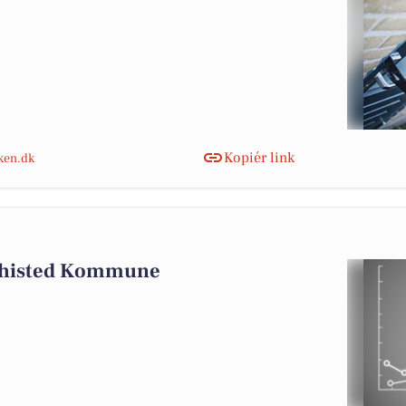
Kopiér link
nken.dk
 Thisted Kommune