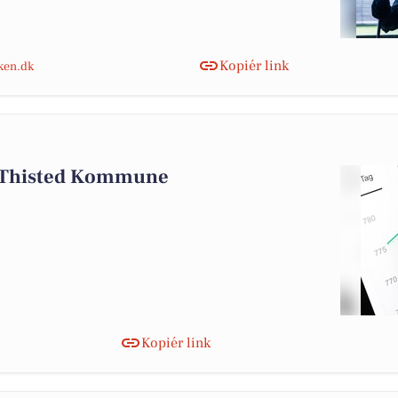
Kopiér link
nken.dk
i Thisted Kommune
Kopiér link