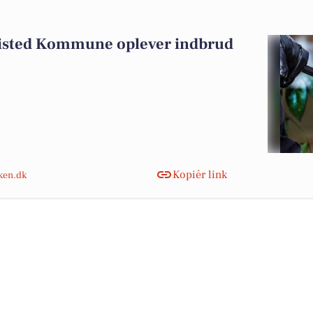
histed Kommune oplever indbrud
Kopiér link
nken.dk