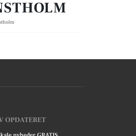
ANSTHOLM
nstholm
V OPDATERET
okale nyheder GRATIS