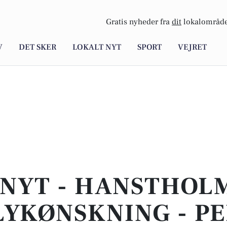
Gratis nyheder fra
dit
lokalområde
V
DET SKER
LOKALT NYT
SPORT
VEJRET
 NYT - HANSTHOLM
LYKØNSKNING - P