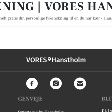
NING | VORES H
helt gratis din personlige lykønskning til en du har kær - Ha
VORES
Hanstholm
GENVEJE
BLI
Få l