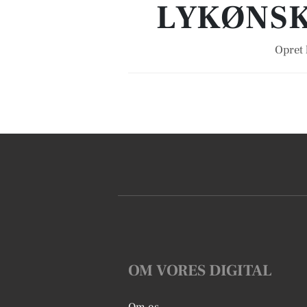
LYKØNSK
Opret 
OM VORES DIGITAL