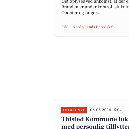
Det oplyses ved ankomst, at der e
Branden er under kontrol, slukni
Opdatering følger....
Kilde:
Nordjyllands Beredskab
06-08-2026 15:04
LOKALT NYT
Thisted Kommune lokker
med personlig tilflytt