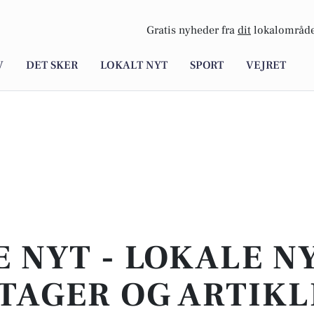
Gratis nyheder fra
dit
lokalområde
V
DET SKER
LOKALT NYT
SPORT
VEJRET
E NYT - LOKALE N
TAGER OG ARTIKL