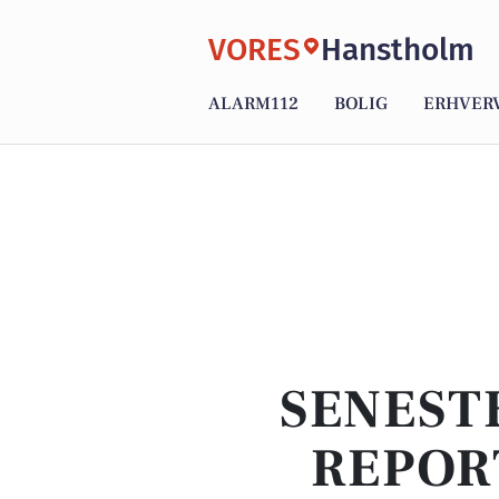
VORES
Hanstholm
ALARM112
BOLIG
ERHVER
SENEST
REPOR