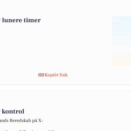
g lunere timer
Kopiér link
 kontrol
lands Beredskab på X: