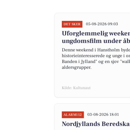
05-08-2026 09:03
DET SKER
Uforglemmelig weekend
ungdomsfilm under å
Denne weekend i Hanstholm byder
historieinteresserede og unge i o
Banden i Jylland" og en sjov "walk
aldersgrupper.
Kilde: Kultunaut
03-08-2026 18:01
ALARM112
Nordjyllands Beredska