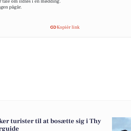
r tale om ildløs i en mødding.
ngen pågår.
Kopiér link
 turister til at bosætte sig i Thy
erguide