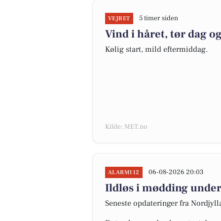
5 timer siden
VEJRET
Vind i håret, tør dag o
Kølig start, mild eftermiddag.
Kilde: MET.no
06-08-2026 20:03
ALARM112
Ildløs i mødding under
Seneste opdateringer fra Nordjyl