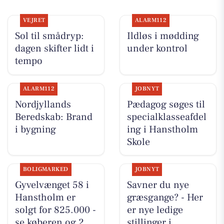
VEJRET
ALARM112
Sol til smådryp:
Ildløs i mødding
dagen skifter lidt i
under kontrol
tempo
ALARM112
JOBNYT
Nordjyllands
Pædagog søges til
Beredskab: Brand
specialklasseafdel
i bygning
ing i Hanstholm
Skole
BOLIGMARKED
JOBNYT
Gyvelvænget 58 i
Savner du nye
Hanstholm er
græsgange? - Her
solgt for 825.000 -
er nye ledige
se køberen og 2
stillinger i