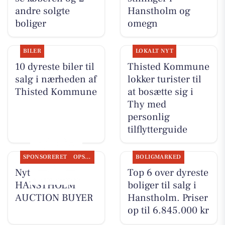
andre solgte
Hanstholm og
boliger
omegn
BILER
LOKALT NYT
10 dyreste biler til
Thisted Kommune
salg i nærheden af
lokker turister til
Thisted Kommune
at bosætte sig i
Thy med
personlig
tilflytterguide
SPONSORERET
OPSLAGSTAVLEN
BOLIGMARKED
Nyt fra
Top 6 over dyreste
HANSTHOLM
boliger til salg i
AUCTION BUYER
Hanstholm. Priser
op til 6.845.000 kr