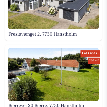
Fresiavænget 2, 7730 Hanstholm
1.675.000 kr
2
200 m
Bjerrevej 20 Bjerre, 7730 Hanstholm