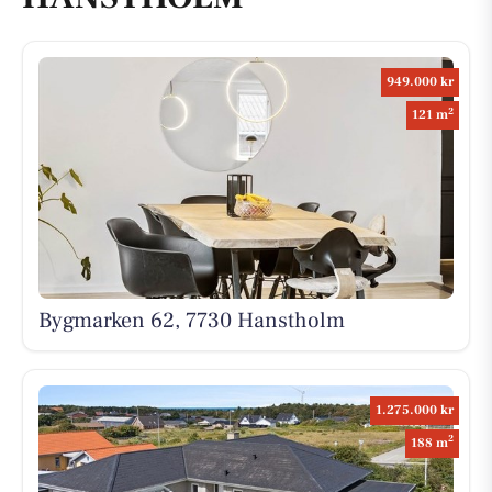
949.000 kr
2
121 m
Bygmarken 62, 7730 Hanstholm
1.275.000 kr
2
188 m