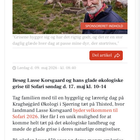
"Grisene hygger sig og har det rigtig godt, og det er en stor
daglig glæde hver dag at passe mine dyr, der stortrives,"
Del artikel
Lørdag d. 09. maj 2026 - kl. 08:40
Besøg Lasse Korsgaard og hans glade økologiske
grise til Sofari søndag d. 17. maj kl. 10–14
Tag familien med til en hyggelig og lærerig dag på
Kraghøjgård Økologi i Sjørring tæt på Thisted, hvor
landmand Lasse Korsgaard
byder velkommen til
Sofari 2026
. Her får I en unik mulighed for at
komme helt tæt på det økologiske landbrug og
møde de glade grise i deres naturlige omgivelser.