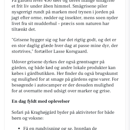
På gården lever 450 søer og deres mange smågrise
et frit liv under åben himmel. Smågrisene piler
nysgerrigt rundt på marken med trynen i jorden på
jagt efter orme, rødder og insekter, mens soen nyder
livet fra sit mudderhul – præcis som naturen har
tiltænkt det.
"Grisene hygger sig og har det rigtig godt, og det er
en stor daglig glæde hver dag at passe mine dyr, der
stortrives," fortæller Lasse Korsgaard.
Udover grisene dyrkes der også grøntsager på
gården, og både kød og andre lokale produkter kan
købes i gårdbutikken. Her finder du også brugskunst
og mulighed for at smage på gårdens egne varer. For
besøgende i autocamper er der desuden mulighed
for at overnatte med udsigt over marker og grise.
En dag fyldt med oplevelser
Sofari på Kraghøjgård byder på aktiviteter for både
børn og voksne:
Få en rundvisning og se, hvordan de