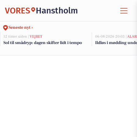
VORES
Hanstholm
Seneste nyt ›
12 timer siden |
VEJRET
06-08-2026 20:03 |
ALAR
Sol til smådryp: dagen skifter lidt i tempo
Ildløs i mødding und