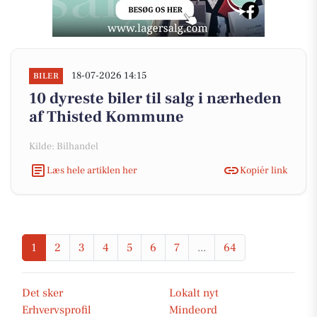
18-07-2026 14:15
BILER
10 dyreste biler til salg i nærheden
af Thisted Kommune
Kilde: Bilhandel
Læs hele artiklen her
Kopiér link
1
2
3
4
5
6
7
...
64
Det sker
Lokalt nyt
Erhvervsprofil
Mindeord