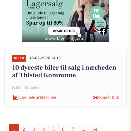
18-07-2026 14:15
BILER
10 dyreste biler til salg i nærheden
af Thisted Kommune
Kilde: Bilhandel
Læs hele artiklen her
Kopiér link
1
2
3
4
5
6
7
...
64