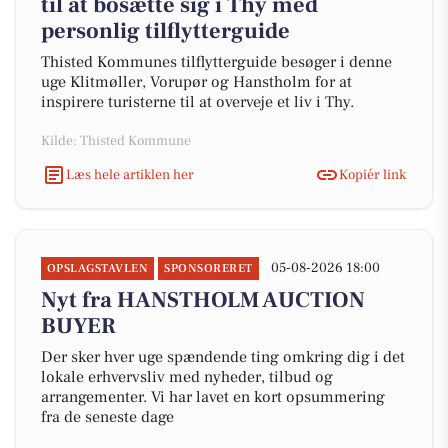
til at bosætte sig i Thy med
personlig tilflytterguide
Thisted Kommunes tilflytterguide besøger i denne
uge Klitmøller, Vorupør og Hanstholm for at
inspirere turisterne til at overveje et liv i Thy.
Kilde: Thisted Kommune
Læs hele artiklen her
Kopiér link
05-08-2026 18:00
OPSLAGSTAVLEN
SPONSORERET
Nyt fra HANSTHOLM AUCTION
BUYER
Der sker hver uge spændende ting omkring dig i det
lokale erhvervsliv med nyheder, tilbud og
arrangementer. Vi har lavet en kort opsummering
fra de seneste dage