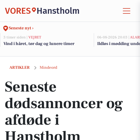
VORES
Hanstholm
Seneste nyt ›
3 timer siden |
VEJRET
06-08-2026 20:03 |
ALAR
Vind i håret, tør dag og lunere timer
Ildløs i mødding und
Seneste dødsannoncer og afdøde i Hanstholm
ARTIKLER
Mindeord
Seneste
dødsannoncer og
afdøde i
Hanstholm