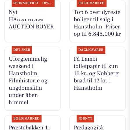
SPONSORERET
OPSLAGSTAVLEN
BOLIGMARKED
Nyt fra
Top 6 over dyreste
HANSTHOLM
boliger til salg i
AUCTION BUYER
Hanstholm. Priser
op til 6.845.000 kr
DET SKER
DAGLIGVARER
Uforglemmelig
Få Lambi
weekend i
toiletpapir til kun
Hanstholm:
16 kr. og Kohberg
Filmhistorie og
brød til 12 kr. i
ungdomsfilm
Hanstholm
under åben
himmel
BOLIGMARKED
JOBNYT
Præstebakken 11
Pædagogisk