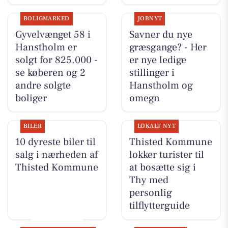
BOLIGMARKED
JOBNYT
Gyvelvænget 58 i
Savner du nye
Hanstholm er
græsgange? - Her
solgt for 825.000 -
er nye ledige
se køberen og 2
stillinger i
andre solgte
Hanstholm og
boliger
omegn
BILER
LOKALT NYT
10 dyreste biler til
Thisted Kommune
salg i nærheden af
lokker turister til
Thisted Kommune
at bosætte sig i
Thy med
personlig
tilflytterguide