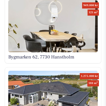
949.000 kr
2
121 m
Bygmarken 62, 7730 Hanstholm
1.275.000 kr
2
188 m