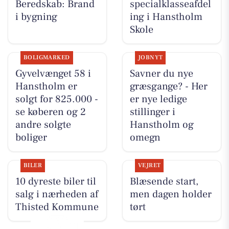
Beredskab: Brand
specialklasseafdel
i bygning
ing i Hanstholm
Skole
BOLIGMARKED
JOBNYT
Gyvelvænget 58 i
Savner du nye
Hanstholm er
græsgange? - Her
solgt for 825.000 -
er nye ledige
se køberen og 2
stillinger i
andre solgte
Hanstholm og
boliger
omegn
BILER
VEJRET
10 dyreste biler til
Blæsende start,
salg i nærheden af
men dagen holder
Thisted Kommune
tørt