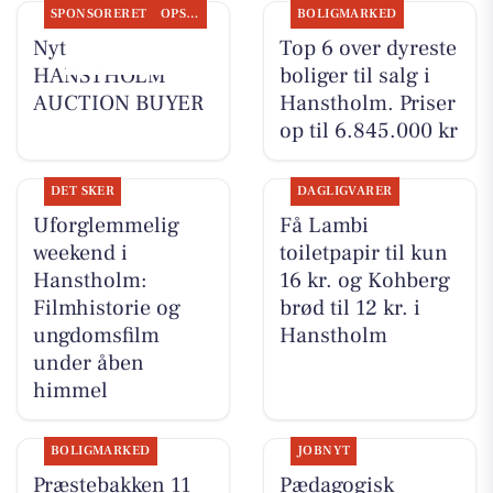
SPONSORERET
OPSLAGSTAVLEN
BOLIGMARKED
Nyt fra
Top 6 over dyreste
HANSTHOLM
boliger til salg i
AUCTION BUYER
Hanstholm. Priser
op til 6.845.000 kr
DET SKER
DAGLIGVARER
Uforglemmelig
Få Lambi
weekend i
toiletpapir til kun
Hanstholm:
16 kr. og Kohberg
Filmhistorie og
brød til 12 kr. i
ungdomsfilm
Hanstholm
under åben
himmel
BOLIGMARKED
JOBNYT
Præstebakken 11
Pædagogisk