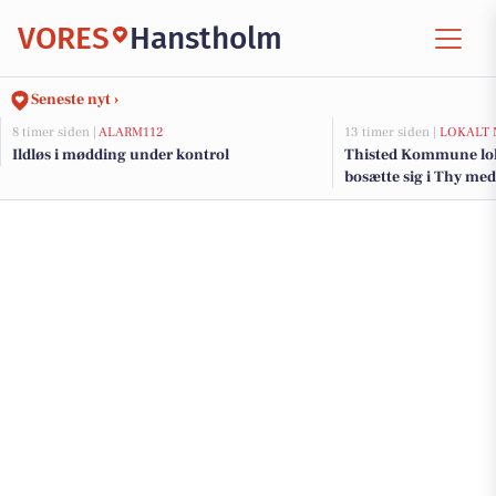
VORES
Hanstholm
Seneste nyt ›
8 timer siden |
ALARM112
13 timer siden |
LOKALT 
Ildløs i mødding under kontrol
Thisted Kommune lokke
bosætte sig i Thy med
tilflytterguide