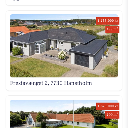
1.275.000 kr
2
188 m
Fresiavænget 2, 7730 Hanstholm
1.675.000 kr
2
200 m