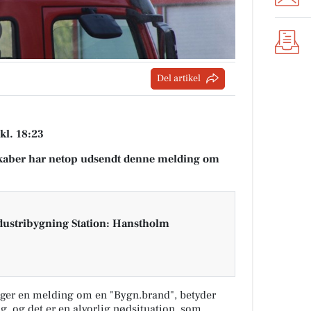
Del artikel
kl. 18:23
aber har netop udsendt denne melding om
dustribygning Station: Hanstholm
ger en melding om en "Bygn.brand", betyder
ng, og det er en alvorlig nødsituation, som