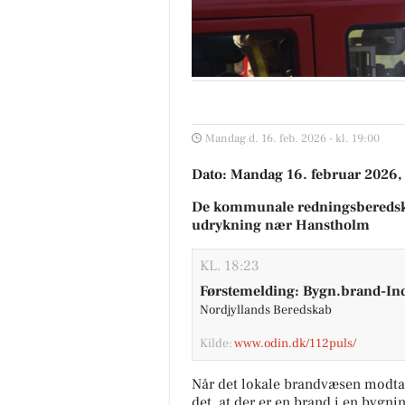
Mandag d. 16. feb. 2026 - kl. 19:00
Dato: Mandag 16. februar 2026, 
De kommunale redningsberedsk
udrykning nær Hanstholm
KL. 18:23
Førstemelding: Bygn.brand-In
Nordjyllands Beredskab
Kilde:
www.odin.dk/112puls/
Når det lokale brandvæsen modta
det, at der er en brand i en bygni