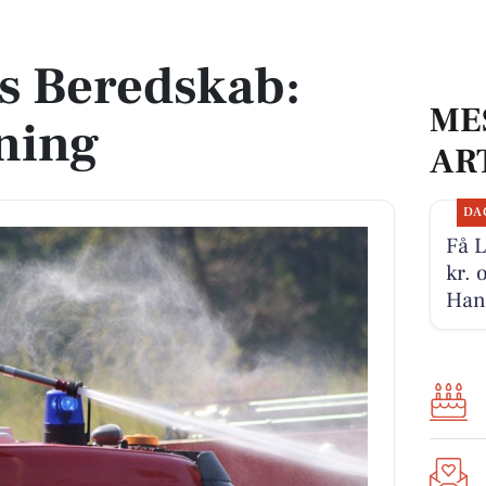
ing
s Beredskab:
ME
ning
AR
DA
Få L
kr. 
Han