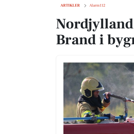
Nordjyllands Beredskab: Brand i bygn
ARTIKLER
Alarm112
Nordjylland
Brand i byg