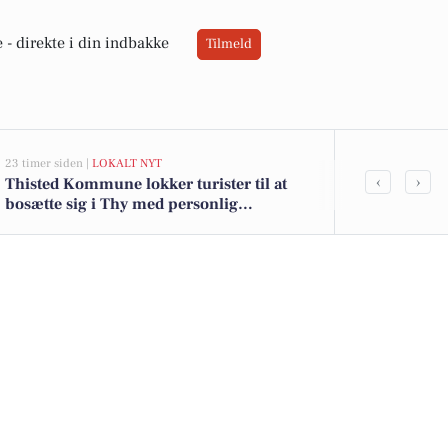
 -
direkte i din indbakke
Tilmeld
23 timer siden |
LOKALT NYT
05-08-2026 13:02
‹
›
Thisted Kommune lokker turister til at
Top 6 over dy
bosætte sig i Thy med personlig
Hanstholm. P
tilflytterguide