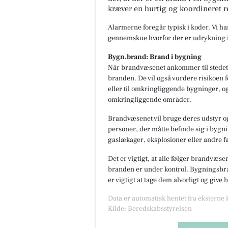
kræver en hurtig og koordineret r
Alarmerne foregår typisk i koder. Vi h
gennemskue hvorfor der er udrykning i
Bygn.brand: Brand i bygning
Når brandvæsenet ankommer til stedet,
branden. De vil også vurdere risikoen f
eller til omkringliggende bygninger, og
omkringliggende områder.
Brandvæsenet vil bruge deres udstyr og
personer, der måtte befinde sig i bygnin
gaslækager, eksplosioner eller andre fa
Det er vigtigt, at alle følger brandvæse
branden er under kontrol. Bygningsbran
er vigtigt at tage dem alvorligt og give
Data er automatisk hentet fra eksterne
Kilde: Beredskabsstyrelsen