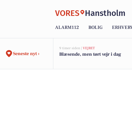
VORES
Hanstholm
ALARM112
BOLIG
ERHVER
9 timer siden |
VEJRET
Seneste nyt ›
Blæsende, men tørt vejr i dag