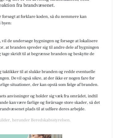
eaktion fra brandvæsenet.
ar forsøgt at forklare koden, så du nemmere kan
 byen:
 vil de undersøge bygningen og forsøge at lokalisere
or, at branden spreder sig til andre dele af bygningen
 tage skridt til at begrænse branden og beskytte de
 taktikker til at slukke branden og redde eventuelle
gen. De vil også sikre, at der ikke er nogen fare for
rlige situationer, der kan opstå som følge af branden.
nets anvisninger og holder sig væk fra området, indtil
de kan være farlige og forårsage store skader, så det
 brandvæsenet plads til at udføre deres arbejde.
 kilder, herunder Beredskabsstyrelsen.