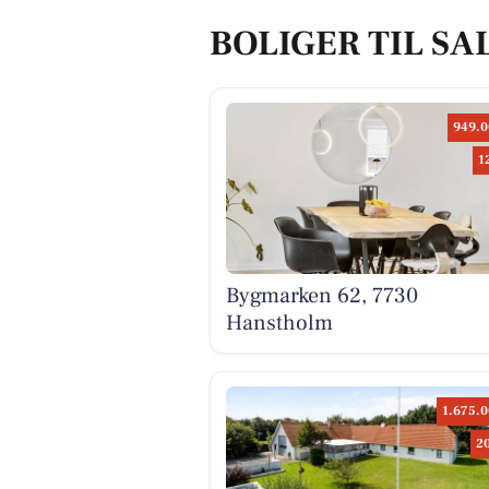
BOLIGER TIL SA
949.0
1
Bygmarken 62, 7730
Hanstholm
1.675.0
2