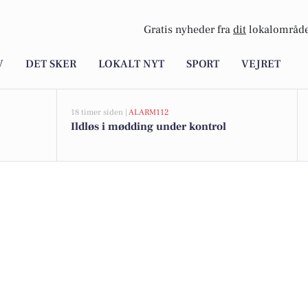
Gratis nyheder fra
dit
lokalområde
V
DET SKER
LOKALT NYT
SPORT
VEJRET
18 timer siden |
ALARM112
Ildløs i mødding under kontrol