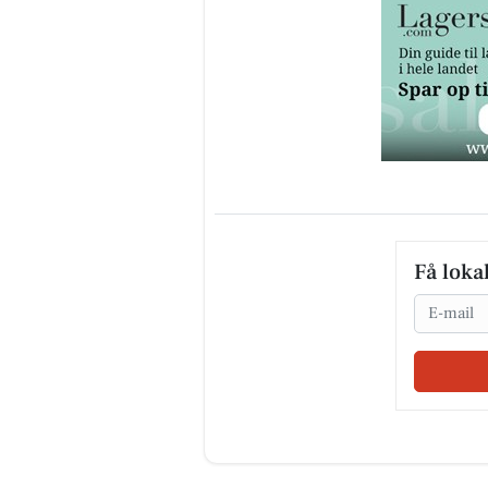
Få loka
Email