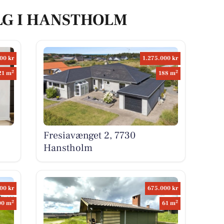
LG I HANSTHOLM
00 kr
1.275.000 kr
2
2
21 m
188 m
Fresiavænget 2, 7730
Hanstholm
00 kr
675.000 kr
2
2
00 m
61 m