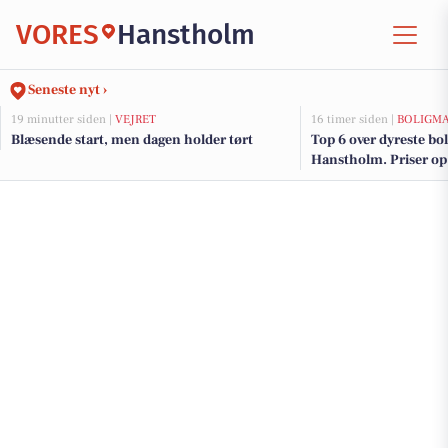
VORES
Hanstholm
Seneste nyt ›
19 minutter siden |
VEJRET
16 timer siden |
BOLIGM
Blæsende start, men dagen holder tørt
Top 6 over dyreste boli
Hanstholm. Priser op 