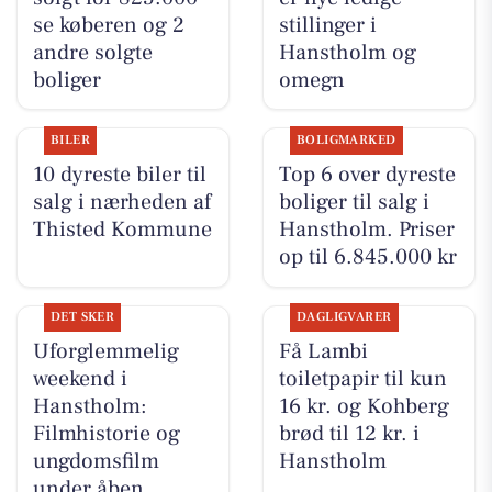
se køberen og 2
stillinger i
andre solgte
Hanstholm og
boliger
omegn
BILER
BOLIGMARKED
10 dyreste biler til
Top 6 over dyreste
salg i nærheden af
boliger til salg i
Thisted Kommune
Hanstholm. Priser
op til 6.845.000 kr
DET SKER
DAGLIGVARER
Uforglemmelig
Få Lambi
weekend i
toiletpapir til kun
Hanstholm:
16 kr. og Kohberg
Filmhistorie og
brød til 12 kr. i
ungdomsfilm
Hanstholm
under åben