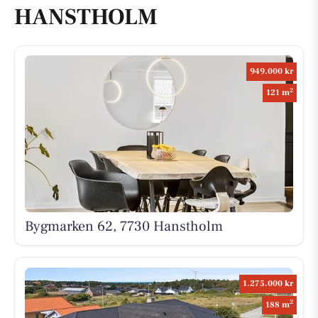
HANSTHOLM
949.000 kr
2
121 m
Bygmarken 62, 7730 Hanstholm
1.275.000 kr
2
188 m