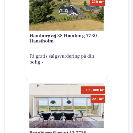
2
236 m
Hamborgvej 38 Hamborg 7730
Hanstholm
Få gratis salgsvurdering på din
bolig ›
5.195.000 kr
2
221 m
Brunbjerg Skrænt 12 7730