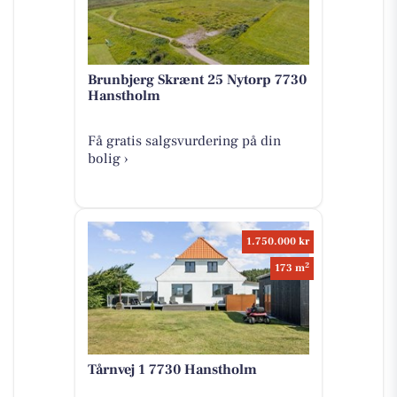
Brunbjerg Skrænt 25 Nytorp 7730
Hanstholm
Få gratis salgsvurdering på din
bolig ›
1.750.000 kr
2
173 m
Tårnvej 1 7730 Hanstholm