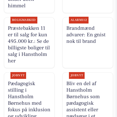
himmel
BOLIGMARKED
ALARM112
Præstebakken 11
Brandmænd
er til salg for kun
advarer: En gnist
495.000 kr.: Se de
nok til brand
billigste boliger til
salg i Hanstholm
her
JOBNYT
JOBNYT
Pædagogisk
Bliv en del af
stilling i
Hanstholm
Hanstholm
Børnehus som
Børnehus med
pædagogisk
fokus på inklusion
assistent eller
og udvikling
pædagog i et