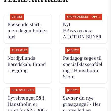
VEJRET
SPONSORERET
OPSLAGSTAVLEN
Blæsende start,
Nyt fra
men dagen holder
HANSTHOLM
tørt
AUCTION BUYER
ALARM112
JOBNYT
Nordjyllands
Pædagog søges til
Beredskab: Brand
specialklasseafdel
i bygning
ing i Hanstholm
Skole
BOLIGMARKED
JOBNYT
Gyvelvænget 58 i
Savner du nye
Hanstholm er
græsgange? - Her
solgt for 825.000 -
er nye ledige