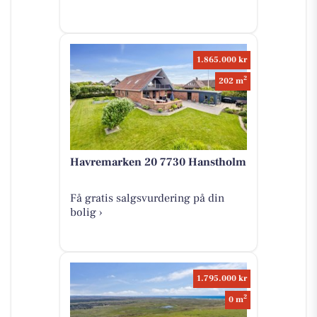
1.865.000 kr
2
202 m
Havremarken 20 7730 Hanstholm
Få gratis salgsvurdering på din
bolig ›
1.795.000 kr
2
0 m