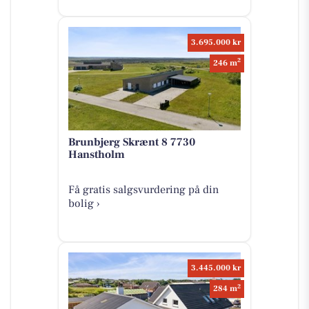
3.695.000 kr
2
246 m
Brunbjerg Skrænt 8 7730
Hanstholm
Få gratis salgsvurdering på din
bolig ›
3.445.000 kr
2
284 m