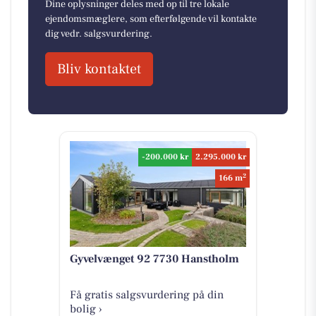
Dine oplysninger deles med op til tre lokale
ejendomsmæglere, som efterfølgende vil kontakte
dig vedr. salgsvurdering.
Bliv kontaktet
-200.000 kr
2.295.000 kr
2
166 m
Gyvelvænget 92 7730 Hanstholm
Få gratis salgsvurdering på din
bolig ›