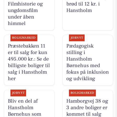
Filmhistorie og
brød til 12 kr. i
ungdomsfilm
Hanstholm
under åben
himmel
BOLIGMARKED
JOBNYT
Præstebakken 11
Pædagogisk
er til salg for kun
stilling i
495.000 kr.: Se de
Hanstholm
billigste boliger til
Børnehus med
salg i Hanstholm
fokus på inklusion
her
og udvikling
JOBNYT
BOLIGMARKED
Bliv en del af
Hamborgvej 38 og
Hanstholm
3 andre boliger er
Børnehus som
kommet til salg