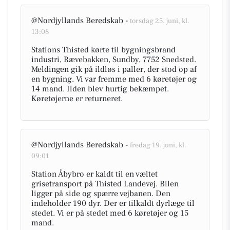
@Nordjyllands Beredskab -
torsdag 25. juni, kl.
13:08
Stations Thisted kørte til bygningsbrand
industri, Rævebakken, Sundby, 7752 Snedsted.
Meldingen gik på ildløs i paller, der stod op af
en bygning. Vi var fremme med 6 køretøjer og
14 mand. Ilden blev hurtig bekæmpet.
Køretøjerne er returneret.
@Nordjyllands Beredskab -
fredag 19. juni, kl.
09:01
Station Åbybro er kaldt til en væltet
grisetransport på Thisted Landevej. Bilen
ligger på side og spærre vejbanen. Den
indeholder 190 dyr. Der er tilkaldt dyrlæge til
stedet. Vi er på stedet med 6 køretøjer og 15
mand.