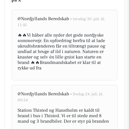
på X
@Nordjyllands Beredskab -
torsdag 30. juli, kl.
11:45
🔥🔥Vi håber alle nyder det gode nordjyske
sommervejr. En opfordring herfra til at lade
ukrudtsbrænderen får en tiltrængt pause og
undlad at bruge af ild i naturen. Naturen er
knastør og selv én lille gnist kan starte en
brand 🔥🔥Brandmandskabet er klar til at
rykke ud fra
@Nordjyllands Beredskab -
fredag 24. juli, kl.
09:34
Station Thisted og Hanstholm er kaldt til
brand i bus i Thisted. Vi er til stede med 8
mand og 3 brandbiler. Der er styr på branden