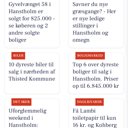
Gyvelvænget 58 i
Savner du nye
Hanstholm er
græsgange? - Her
solgt for 825.000 -
er nye ledige
se køberen og 2
stillinger i
andre solgte
Hanstholm og
boliger
omegn
BILER
BOLIGMARKED
10 dyreste biler til
Top 6 over dyreste
salg i nærheden af
boliger til salg i
Thisted Kommune
Hanstholm. Priser
op til 6.845.000 kr
DET SKER
DAGLIGVARER
Uforglemmelig
Få Lambi
weekend i
toiletpapir til kun
Hanstholm:
16 kr. og Kohberg