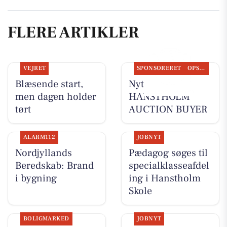
FLERE ARTIKLER
VEJRET
SPONSORERET
OPSLAGSTAVLEN
Blæsende start,
Nyt fra
men dagen holder
HANSTHOLM
tørt
AUCTION BUYER
ALARM112
JOBNYT
Nordjyllands
Pædagog søges til
Beredskab: Brand
specialklasseafdel
i bygning
ing i Hanstholm
Skole
BOLIGMARKED
JOBNYT