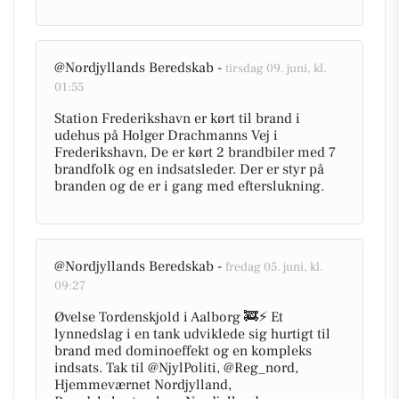
@Nordjyllands Beredskab -
tirsdag 09. juni, kl.
01:55
Station Frederikshavn er kørt til brand i
udehus på Holger Drachmanns Vej i
Frederikshavn, De er kørt 2 brandbiler med 7
brandfolk og en indsatsleder. Der er styr på
branden og de er i gang med efterslukning.
@Nordjyllands Beredskab -
fredag 05. juni, kl.
09:27
Øvelse Tordenskjold i Aalborg 🚒⚡ Et
lynnedslag i en tank udviklede sig hurtigt til
brand med dominoeffekt og en kompleks
indsats. Tak til @NjylPoliti, @Reg_nord,
Hjemmeværnet Nordjylland,