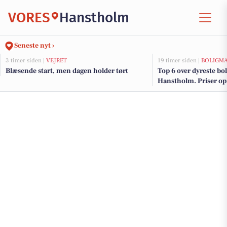
VORES
Hanstholm
Seneste nyt ›
3 timer siden |
VEJRET
19 timer siden |
BOLIGM
Blæsende start, men dagen holder tørt
Top 6 over dyreste boli
Hanstholm. Priser op 