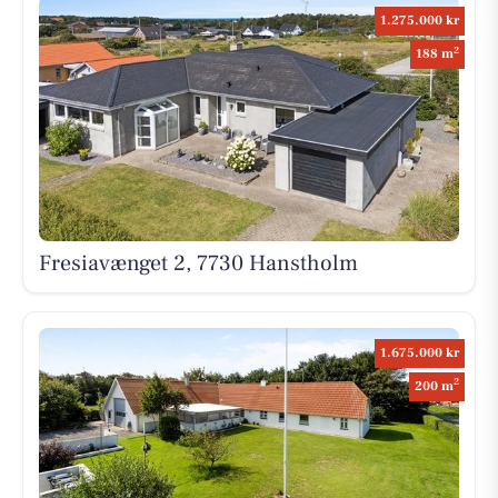
1.275.000 kr
2
188 m
Fresiavænget 2, 7730 Hanstholm
1.675.000 kr
2
200 m